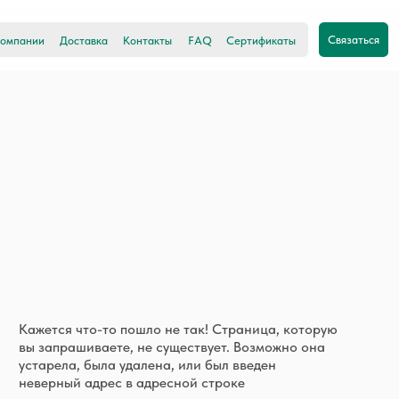
Связаться
0
Доставка
Контакты
FAQ
Сертификаты
тся что-то пошло не так! Страница, которую
апрашиваете, не существует. Возможно она
рела, была удалена, или был введен
рный адрес в адресной строке