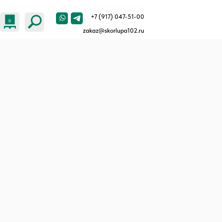
+7 (917) 047-51-00
zakaz@skorlupa102.ru