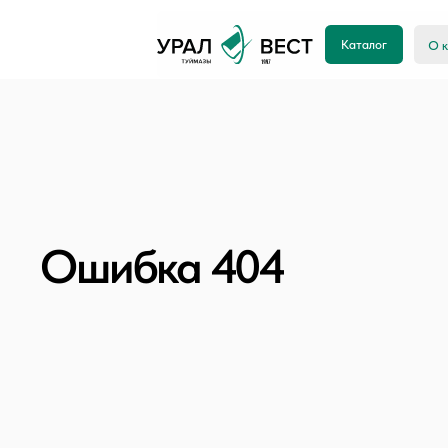
Каталог
О компании
Ошибка 404
Каже
вы з
уста
неве